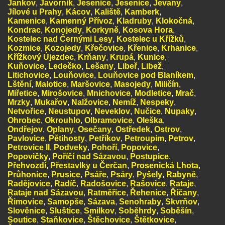
Jankov
,
Javorník
,
Jesenice
,
Jesenice
,
Jevany
,
Jílové u Prahy
,
Kácov
,
Kaliště
,
Kamberk
,
Kamenice
,
Kamenný Přívoz
,
Kladruby
,
Klokočná
,
Kondrac
,
Konojedy
,
Korkyně
,
Kosova Hora
,
Kostelec nad Černými Lesy
,
Kostelec u Křížků
,
Kozmice
,
Kozojedy
,
Křečovice
,
Křenice
,
Krhanice
,
Křížkový Újezdec
,
Krňany
,
Krupá
,
Kunice
,
Kuňovice
,
Ledečko
,
Lešany
,
Libeř
,
Libež
,
Litichovice
,
Louňovice
,
Louňovice pod Blaníkem
,
Lštění
,
Malotice
,
Maršovice
,
Masojedy
,
Miličín
,
Miřetice
,
Mirošovice
,
Mnichovice
,
Modletice
,
Mrač
,
Mrzky
,
Mukařov
,
Nalžovice
,
Nemíž
,
Nespeky
,
Netvořice
,
Neustupov
,
Neveklov
,
Nučice
,
Nupaky
,
Ohrobec
,
Okrouhlo
,
Olbramovice
,
Oleška
,
Ondřejov
,
Oplany
,
Osečany
,
Ostředek
,
Ostrov
,
Pavlovice
,
Pětihosty
,
Petříkov
,
Petroupim
,
Petrov
,
Petrovice II
,
Podveky
,
Pohoří
,
Popovice
,
Popovičky
,
Poříčí nad Sázavou
,
Postupice
,
Přehvozdí
,
Přestavlky u Čerčan
,
Prosenická Lhota
,
Průhonice
,
Prusice
,
Psáře
,
Psáry
,
Pyšely
,
Rabyně
,
Radějovice
,
Radíč
,
Radošovice
,
Rašovice
,
Rataje
,
Rataje nad Sázavou
,
Ratměřice
,
Řehenice
,
Říčany
,
Řimovice
,
Samopše
,
Sázava
,
Senohraby
,
Skvrňov
,
Slověnice
,
Sluštice
,
Smilkov
,
Soběhrdy
,
Soběšín
,
Soutice
,
Staňkovice
,
Štěchovice
,
Štětkovice
,