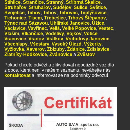
Štíhlice
,
Strančice
,
Stranný
,
Stříbrná Skalice
,
Struhařov
,
Struhařov
,
Sudějov
,
Sulice
,
Světice
,
Svojetice
,
Tehov
,
Tehov
,
Tehovec
,
Teplýšovice
,
Tichonice
,
Tisem
,
Třebešice
,
Trhový Štěpánov
,
Týnec nad Sázavou
,
Uhlířské Janovice
,
Úžice
,
Václavice
,
Vavřinec
,
Veliš
,
Velké Popovice
,
Vestec
,
Vlašim
,
Vlkančice
,
Vodslivy
,
Vojkov
,
Votice
,
Vracovice
,
Vranov
,
Vrátkov
,
Vrchotovy Janovice
,
Všechlapy
,
Všestary
,
Vysoký Újezd
,
Výžerky
,
Vyžlovka
,
Xaverov
,
Zbizuby
,
Ždánice
,
Zdislavice
,
Zlatníky-Hodkovice
,
Zvánovice
a
Zvěstov
Pokud chcete odvézt a zlikvidovat nepojízdné vozidlo
z obce, která není v našem seznamu, neváhejte nás
kontaktovat
a informovat se na podmínky odvozu!