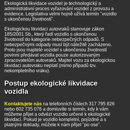
Ekologická likvidace vozidel je technologický a
administrativní proces vyřazování vozidel z provozu a
evidence. Legislativa velmi hojně užívá termín "vozidlo
s ukončenou životností".
Ekologickou likvidaci autovraků stanovuje zákon
185/2001 Sb., který řadí vozidlo s ukončenou
životností do kategorie nebezpečných odpadů. S
nebezpečnými odpady musí být náležitě zacházeno.
Proto jsou majitelé vozidel s ukončenou životností
povinni předávat vozidla pouze autorizovaným
zpracovatelům autovraků. Majitel vozu za ekologickou
likvidaci autovraku neplatí (mimo případů tzv.
nekompletního vraku).
Postup ekologické likvidace
vozidla
Kontaktujete nás
na telefonních číslech 317 795 826
nebo 602 735 076 a domluvíte si termín, kdy k vám
můžeme přijet a odvézt vozidlo určené k ekologické
likvidaci. Pokud je vozidlo kompletní, pojízdné a s
platnými doklady, můžete k nám přijet "po ose".