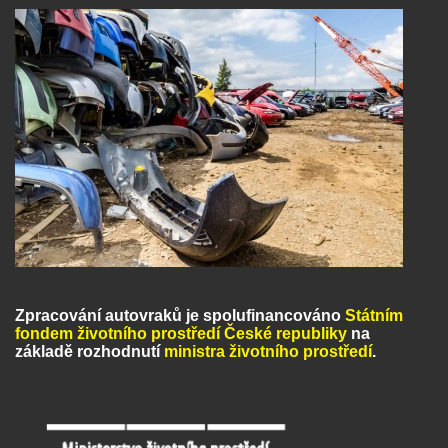
Zpracování autovraků je spolufinancováno
Státním
fondem životního prostředí České republiky
na
základě rozhodnutí
ministra životního prostředí
.