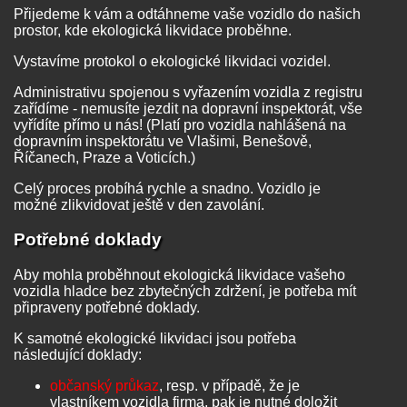
Přijedeme k vám a odtáhneme vaše vozidlo do našich
prostor, kde ekologická likvidace proběhne.
Vystavíme protokol o ekologické likvidaci vozidel.
Administrativu spojenou s vyřazením vozidla z registru
zařídíme - nemusíte jezdit na dopravní inspektorát, vše
vyřídíte přímo u nás! (Platí pro vozidla nahlášená na
dopravním inspektorátu ve Vlašimi, Benešově,
Říčanech, Praze a Voticích.)
Celý proces probíhá rychle a snadno. Vozidlo je
možné zlikvidovat ještě v den zavolání.
Potřebné doklady
Aby mohla proběhnout ekologická likvidace vašeho
vozidla hladce bez zbytečných zdržení, je potřeba mít
připraveny potřebné doklady.
K samotné ekologické likvidaci jsou potřeba
následující doklady:
občanský průkaz
, resp. v případě, že je
vlastníkem vozidla firma, pak je nutné doložit