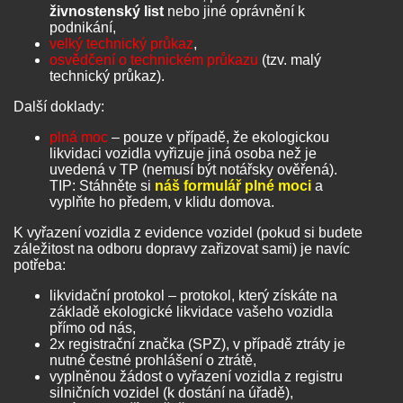
živnostenský list
nebo jiné oprávnění k
podnikání,
velký technický průkaz
,
osvědčení o technickém průkazu
(tzv. malý
technický průkaz).
Další doklady:
plná moc
– pouze v případě, že ekologickou
likvidaci vozidla vyřizuje jiná osoba než je
uvedená v TP (nemusí být notářsky ověřená).
TIP: Stáhněte si
náš formulář plné moci
a
vyplňte ho předem, v klidu domova.
K vyřazení vozidla z evidence vozidel (pokud si budete
záležitost na odboru dopravy zařizovat sami) je navíc
potřeba:
likvidační protokol – protokol, který získáte na
základě ekologické likvidace vašeho vozidla
přímo od nás,
2x registrační značka (SPZ), v případě ztráty je
nutné čestné prohlášení o ztrátě,
vyplněnou žádost o vyřazení vozidla z registru
silničních vozidel (k dostání na úřadě),