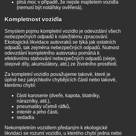
plná moc v případě, že nejste majitelem vozidla
(nemusí být notářsky ověřená).
Kompletnost vozidla
Smyslem pojmu kompletní vozidlo je odevzdání všech
nebezpečných odpadů
k náležitému zpracování.
Ekologická likvidace autovraků se týká jak ostatních
odpadů, tak zejména nebezpečných odpadů. Nutnost
odevzdání kompletního autovraku pomáhá k
efektivnímu stahování nebezpečných odpadů (oleje,
olejové díly, akumulátory, atd.) ze životního prostředí.
Za kompletní vozidlo považujeme takové, které je
úplné bez jakýchkoliv chybějících částí nebo takové,
kterému chybí:
části karoserie (dveře, kapota, blatníky,
nárazníky, atd.),
pneumatiky včetně ráfků,
interiér a jeho části,
sedadla.
Nekompletním vozidlem předaným k ekologické
likvidaci se rozumí vozidlo, u kterého chybí jedna nebo