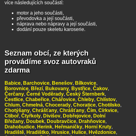
více následujících součástí:
motor a jeho součásti,
převodovka a její součásti,
náprava nebo nápravy a její součásti,
dodání pouze skeletu karoserie.
Seznam obcí, ze kterých
provádíme svoz autovraků
zdarma
Babice
,
Barchovice
,
Benešov
,
Bílkovice
,
Borovnice
,
Březí
,
Bukovany
,
Bystřice
,
Čakov
,
Čerčany
,
Černé Voděrady
,
Český Šternberk
,
Čestlice
,
Chabeřice
,
Chářovice
,
Chleby
,
Chlístov
,
Chlum
,
Chmelná
,
Chocerady
,
Choratice
,
Chotilsko
,
Chotýšany
,
Chrášťany
,
Chrášťany
,
Čím
,
Církvice
,
Ctiboř
,
Čtyřkoly
,
Divišov
,
Dobřejovice
,
Dolní
Břežany
,
Doubek
,
Doubravčice
,
Drahňovice
,
Drahobudice
,
Herink
,
Heřmaničky
,
Horní Kruty
,
Hradiště
,
Hradištko
,
Hrusice
,
Hulice
,
Hvězdonice
,