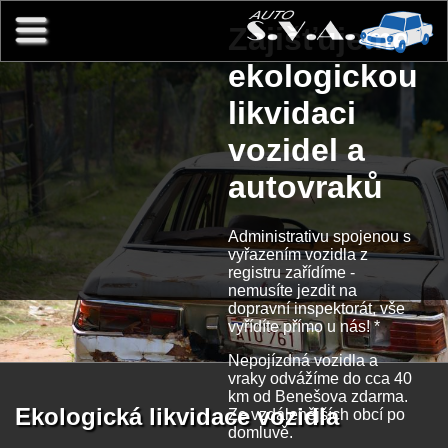
Přejít k hlavnímu obsahu
Zajišťujeme
ekologickou
likvidaci
vozidel a
autovraků
Administrativu spojenou s
vyřazením vozidla z
registru zařídíme -
nemusíte jezdit na
dopravní inspektorát, vše
vyřídíte přímo u nás! *
Nepojízdná vozidla a
vraky odvážíme do cca 40
km od Benešova zdarma.
Ekologická likvidace vozidla
Ze vzdálenějších obcí po
domluvě.