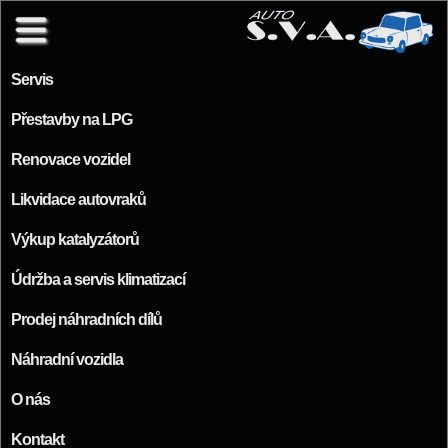
Přejít k hlavnímu obsahu
Servis
Přestavby na LPG
Renovace vozidel
Likvidace autovraků
Výkup katalyzátorů
Údržba a servis klimatizací
Prodej náhradních dílů
Náhradní vozidla
O nás
Kontakt