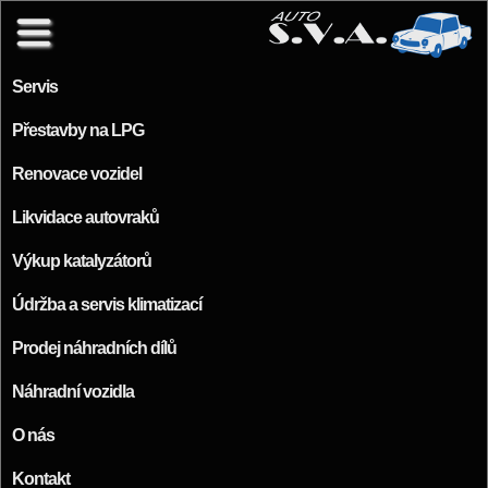
Přejít k hlavnímu obsahu
Servis
Přestavby na LPG
Renovace vozidel
Likvidace autovraků
Výkup katalyzátorů
Údržba a servis klimatizací
Prodej náhradních dílů
Náhradní vozidla
O nás
Kontakt