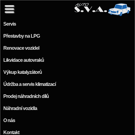
Přejít k hlavnímu obsahu
Servis
Přestavby na LPG
Renovace vozidel
Likvidace autovraků
Výkup katalyzátorů
Údržba a servis klimatizací
Prodej náhradních dílů
Náhradní vozidla
O nás
Kontakt