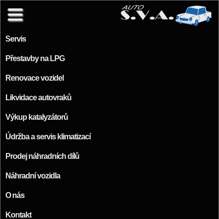
Přejít k hlavnímu obsahu
Servis
Přestavby na LPG
Renovace vozidel
Likvidace autovraků
Výkup katalyzátorů
Údržba a servis klimatizací
Prodej náhradních dílů
Náhradní vozidla
O nás
Kontakt