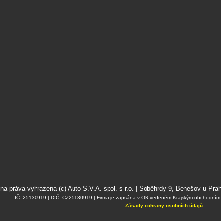
a práva vyhrazena (c) Auto S.V.A. spol. s r.o. | Soběhrdy 9, Benešov u Prah
IČ: 25130919 | DIČ: CZ25130919 | Firma je zapsána v OR vedeném Krajským obchodním s
Zásady ochrany osobních údajů