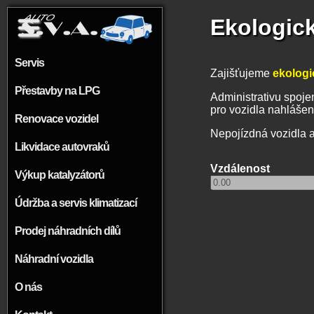
Přejít k hlavnímu obsahu
Ekologick
Servis
Zajišťujeme
ekologi
Přestavby na LPG
Administrativu spojen
pro vozidla nahlášen
Renovace vozidel
Nepojízdná vozidla 
Likvidace autovraků
Vzdálenost
Výkup katalyzátorů
Údržba a servis klimatizací
Prodej náhradních dílů
Náhradní vozidla
O nás