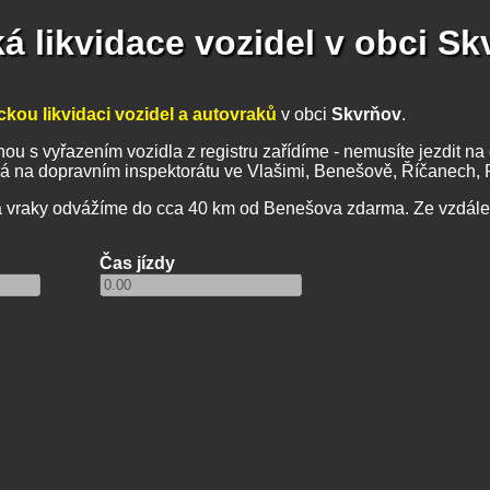
á likvidace vozidel v obci S
ckou likvidaci vozidel a autovraků
v obci
Skvrňov
.
ou s vyřazením vozidla z registru zařídíme - nemusíte jezdit na d
á na dopravním inspektorátu ve Vlašimi, Benešově, Říčanech, P
a vraky odvážíme do cca 40 km od Benešova zdarma. Ze vzdále
Čas jízdy