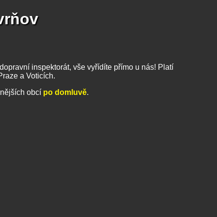
kvrňov
opravní inspektorát, vše vyřídíte přímo u nás! Platí
raze a Voticích.
nějších obcí
po domluvě
.