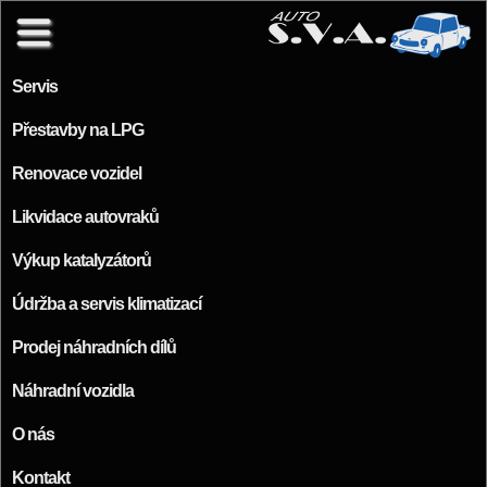
Přejít k hlavnímu obsahu
Servis
Přestavby na LPG
Renovace vozidel
Likvidace autovraků
Výkup katalyzátorů
Údržba a servis klimatizací
Prodej náhradních dílů
Náhradní vozidla
O nás
Kontakt