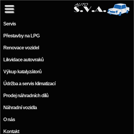
Přejít k hlavnímu obsahu
Servis
Přestavby na LPG
Renovace vozidel
Likvidace autovraků
Výkup katalyzátorů
Údržba a servis klimatizací
Prodej náhradních dílů
Náhradní vozidla
O nás
Kontakt