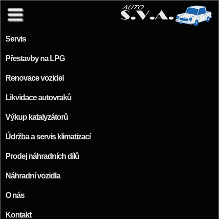
Přejít k hlavnímu obsahu
Servis
Přestavby na LPG
Renovace vozidel
Likvidace autovraků
Výkup katalyzátorů
Údržba a servis klimatizací
Prodej náhradních dílů
Náhradní vozidla
O nás
Kontakt