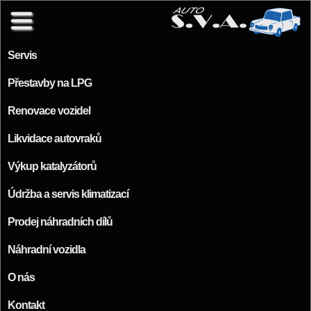
Přejít k hlavnímu obsahu
Servis
Přestavby na LPG
Renovace vozidel
Likvidace autovraků
Výkup katalyzátorů
Údržba a servis klimatizací
Prodej náhradních dílů
Náhradní vozidla
O nás
Kontakt