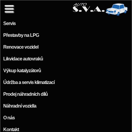
Přejít k hlavnímu obsahu
Servis
Přestavby na LPG
Renovace vozidel
Likvidace autovraků
Výkup katalyzátorů
Údržba a servis klimatizací
Prodej náhradních dílů
Náhradní vozidla
O nás
Kontakt