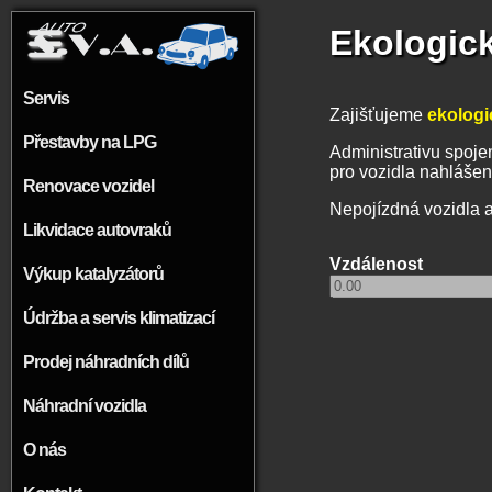
Přejít k hlavnímu obsahu
Ekologick
Servis
Zajišťujeme
ekologi
Přestavby na LPG
Administrativu spojen
pro vozidla nahlášen
Renovace vozidel
Nepojízdná vozidla 
Likvidace autovraků
Vzdálenost
Výkup katalyzátorů
Údržba a servis klimatizací
Prodej náhradních dílů
Náhradní vozidla
O nás