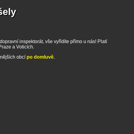
šely
opravní inspektorát, vše vyřídíte přímo u nás! Platí
raze a Voticích.
nějších obcí
po domluvě
.