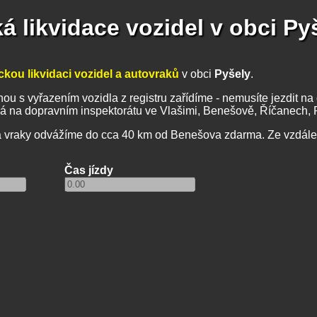
á likvidace vozidel v obci Py
ckou likvidaci vozidel a autovraků
v obci
Pyšely
.
ou s vyřazením vozidla z registru zařídíme - nemusíte jezdit na d
á na dopravním inspektorátu ve Vlašimi, Benešově, Říčanech, P
a vraky odvážíme do cca 40 km od Benešova zdarma. Ze vzdále
Čas jízdy