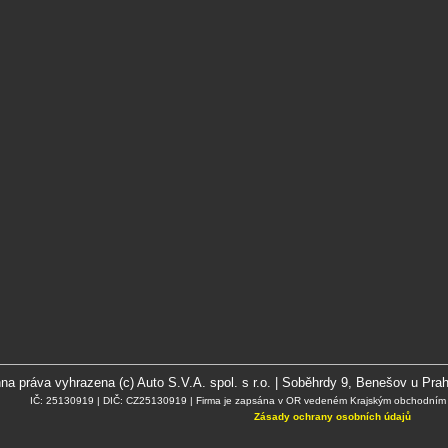
a práva vyhrazena (c) Auto S.V.A. spol. s r.o. | Soběhrdy 9, Benešov u Prah
IČ: 25130919 | DIČ: CZ25130919 | Firma je zapsána v OR vedeném Krajským obchodním s
Zásady ochrany osobních údajů