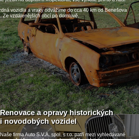
zdná vozidla a vraky odvážíme do cca 40 km od Benešova
. Ze vzdálenějších obcí po domluvě.
Renovace a opravy historických
i novodobých vozidel
Naše firma Auto S.V.A. spol. s r.o. patří mezi vyhledávané