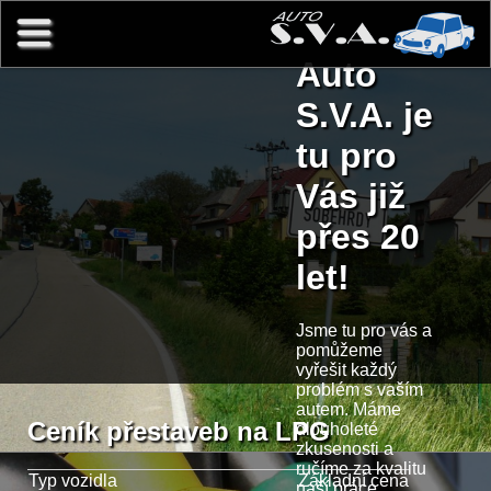
Přejít k hlavnímu obsahu
Auto
S.V.A. je
tu pro
Vás již
přes 20
let!
Jsme tu pro vás a
pomůžeme
vyřešit každý
problém s vaším
autem. Máme
Ceník přestaveb na LPG
dlouholeté
zkusenosti a
ručíme za kvalitu
Typ vozidla
Základní cena
naší práce.