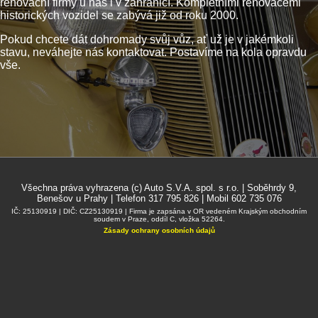
renovační firmy u nás i v zahraničí. Kompletními renovacemi
historických vozidel se zabývá již od roku 2000.
Pokud chcete dát dohromady svůj vůz, ať už je v jakémkoli
stavu, neváhejte nás kontaktovat. Postavíme na kola opravdu
vše.
Všechna práva vyhrazena (c) Auto S.V.A. spol. s r.o. | Soběhrdy 9,
Benešov u Prahy | Telefon 317 795 826 | Mobil 602 735 076
IČ: 25130919 | DIČ: CZ25130919 | Firma je zapsána v OR vedeném Krajským obchodním
soudem v Praze, oddíl C, vložka 52264.
Zásady ochrany osobních údajů