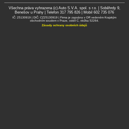
Všechna práva vyhrazena (c) Auto S.V.A. spol. s r.o. | Soběhrdy 9,
Benešov u Prahy | Telefon 317 795 826 | Mobil 602 735 076
IČ: 25130919 | DIČ: CZ25130919 | Firma je zapsána v OR vedeném Krajským
obchodním soudem v Praze, oddíl C, vložka 52264.
Zásady ochrany osobních údajů