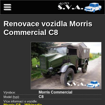
Přejít k hlavnímu obsahu
Renovace vozidla Morris
Commercial C8
Morris Commercial
Výrobce:
C8
Model (typ):
Více informací o vozidle: