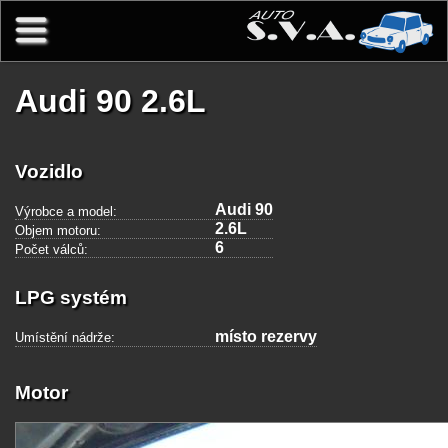
Přejít k hlavnímu obsahu
Audi 90 2.6L
Vozidlo
Audi 90
Výrobce a model:
2.6L
Objem motoru:
6
Počet válců:
LPG systém
místo rezervy
Umístění nádrže:
Motor