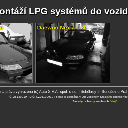
montáží LPG systémů do vozi
ro
Daewoo Nexia 1.8L
a práva vyhrazena (c) Auto S.V.A. spol. s r.o. | Soběhrdy 9, Benešov u Prah
IČ: 25130919 | DIČ: CZ25130919 | Firma je zapsána v OR vedeném Krajským obchodním s
Zásady ochrany osobních údajů