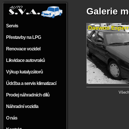
Přejít k hlavnímu obsahu
Galerie 
Servis
Daewoo Esper
Přestavby na LPG
Renovace vozidel
Likvidace autovraků
Výkup katalyzátorů
Údržba a servis klimatizací
Všechn
Prodej náhradních dílů
Náhradní vozidla
O nás