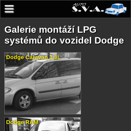
Přejít k hlavnímu obsahu
Galerie montáží LPG
systémů do vozidel Dodge
Dodge Caravan 3.3L
Dodge RAM