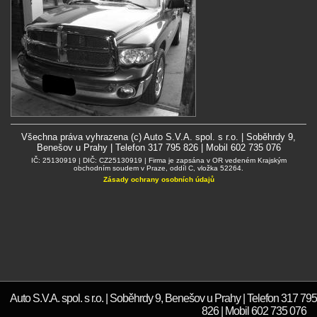
Všechna práva vyhrazena (c) Auto S.V.A. spol. s r.o. | Soběhrdy 9,
Benešov u Prahy | Telefon 317 795 826 | Mobil 602 735 076
IČ: 25130919 | DIČ: CZ25130919 | Firma je zapsána v OR vedeném Krajským
obchodním soudem v Praze, oddíl C, vložka 52264.
Zásady ochrany osobních údajů
Auto S.V.A. spol. s r.o. | Soběhrdy 9, Benešov u Prahy | Telefon 317 795
826 | Mobil 602 735 076