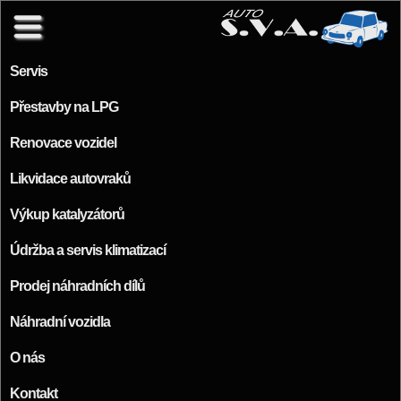
Přejít k hlavnímu obsahu
Servis
Přestavby na LPG
Renovace vozidel
Likvidace autovraků
Výkup katalyzátorů
Údržba a servis klimatizací
Prodej náhradních dílů
Náhradní vozidla
O nás
Kontakt